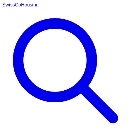
Swiss
CoHousing