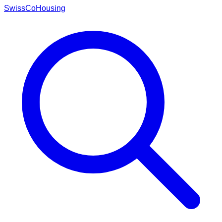
Swiss
CoHousing