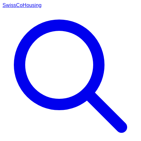
Swiss
CoHousing