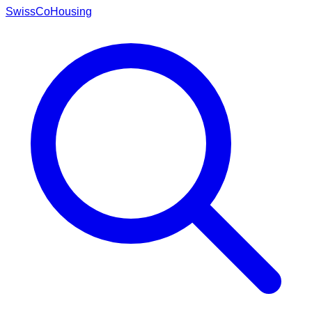
Swiss
CoHousing