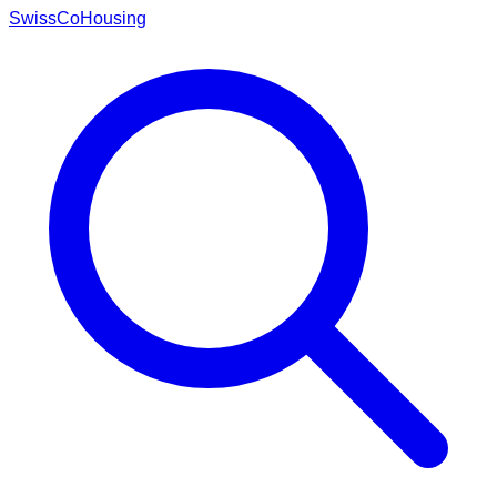
Swiss
CoHousing