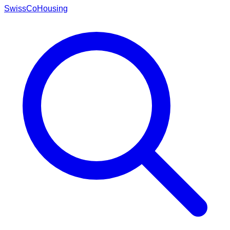
Swiss
CoHousing