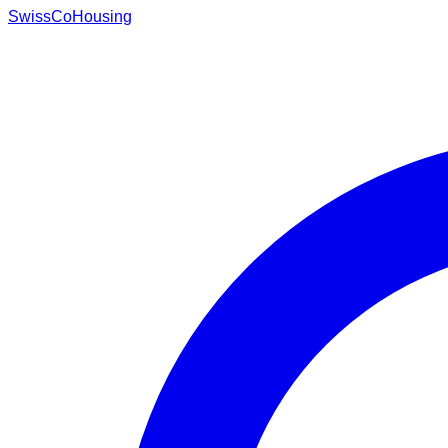
Swiss
CoHousing