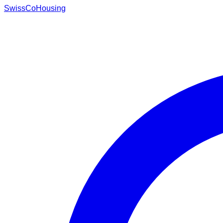
Swiss
CoHousing