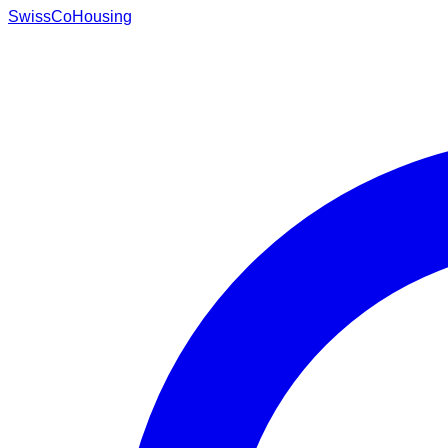
Swiss
CoHousing