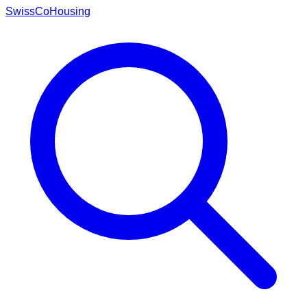
Swiss
CoHousing