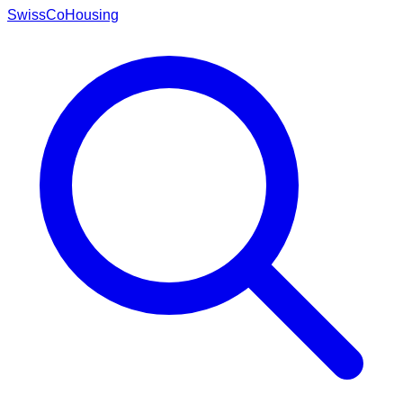
Swiss
CoHousing