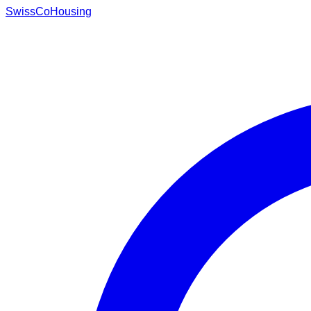
Swiss
CoHousing