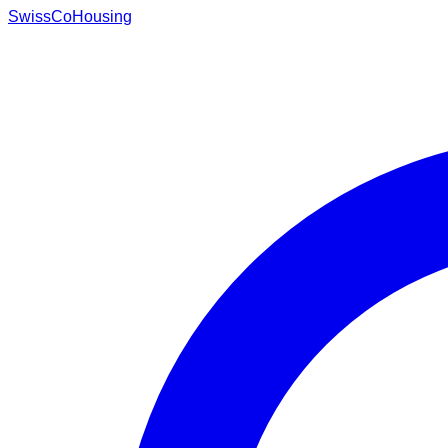
Swiss
CoHousing