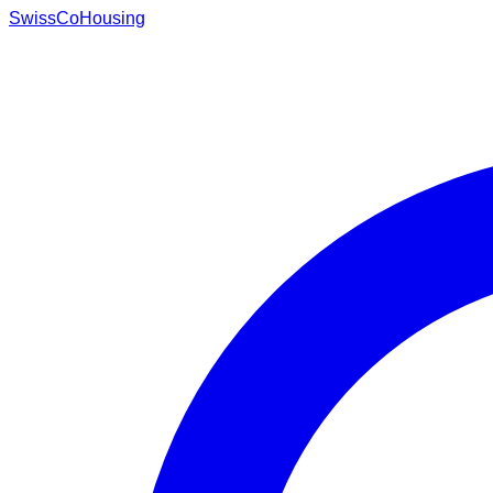
Swiss
CoHousing